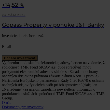
+14,52 %
23. MÁJA 2025
Gopass Property v ponuke J&T Banky
Investície, ktoré chcete zažiť
Email
Chcem investovať
Vyplnením a odoslaním elektronickej adresy beriem na vedomie, že
spoločnosť TMR Fond SICAV a.s. bude spracúvať mnou
poskytnutú elektronickú adresu v súlade so Zásadami ochrany
osobných údajov na právnom základe článku 6 ods. 1 písm. a)
Nariadenia Európskeho parlamentu a Rady č. 2016/679 o ochrane
osobných údajov fyzických osôb pri ich spracúvaní (ďalej len
„Nariadenie“) za účelom zasielania newslettera, informácií o
produktoch a službách spoločnosti TMR Fond SICAV a.s. a TMR
Group.
O nás
Dokumenty pre investorov