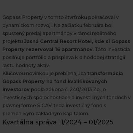
čísla 11/2024 – 01/2025
Gopass Property v tomto štvrťroku pokračoval v
dynamickom rozvoji. Na začiatku februára bol
spustený predaj apartmánov v rámci realitného
projektu
Jasná Central Resort Hotel, kde si Gopass
Property rezervoval 16 apartmánov.
Táto investícia
posilňuje portfólio a prispieva k dlhodobej stratégii
rastu hodnoty aktív.
Kľúčovou novinkou je prebiehajúca
transformácia
Gopass Property na fond kvalifikovaných
investorov
podľa zákona č. 240/2013 Zb., o
investičných spoločnostiach a investičných fondoch v
právnej forme SICAV, teda investičný fond s
premenlivým základným kapitálom.
Kvartálna správa 11/2024 – 01/2025