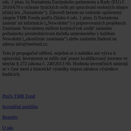
ods. 1 písm. b) Nariadenia Európskeho parlamentu a Rady (EÚ) č.
2016/679 o ochrane fyzických osôb pri spracúvaní osobných údajov
(ďalej len „Nariadenie“). Zároveň beriem na vedomie oprávnený
záujem TMR Fondu podľa článku 6 ods. 1 písm. f) Nariadenia
zasielať mi informácie („Newsletter“) o pripravovaných projektoch.
Zasielanie Newslettera môžem kedykoľvek zrušiť zaslaním
požiadavky prostredníctvom tlačidla umiestneného v každom
Newslettri („ukončenie zasielania“) alebo zaslaním žiadosti na
adresu info@tmrfond.cz.
Toto je propagačné sdělení, nejedná se o nabídku ani výzvu k
upisování. Investorem se môže stať pouze kvalifikovaný investor ve
smyslu § 272 zákona č. 240/2013 Sb. Hodnota investičních nástrojů
se v čase mení a historické výsledky nejsou zárukou výsledkov
budúcich.
Prečo TMR Fond
Investičné portfólio
Benefity
O nás