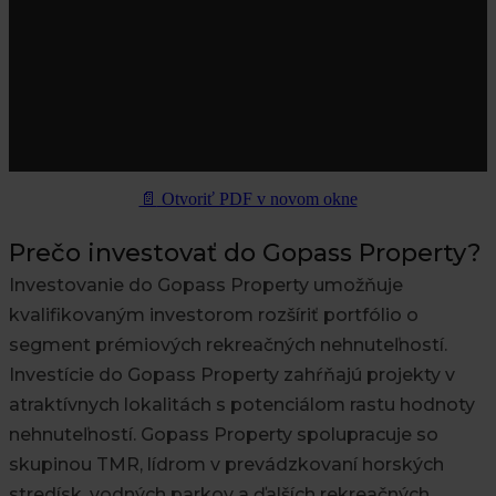
📄
Otvoriť PDF v novom okne
Prečo investovať do Gopass Property?
Investovanie do Gopass Property umožňuje
kvalifikovaným investorom rozšíriť portfólio o
segment prémiových rekreačných nehnuteľností.
Investície do Gopass Property zahŕňajú projekty v
atraktívnych lokalitách s potenciálom rastu hodnoty
nehnuteľností. Gopass Property spolupracuje so
skupinou TMR, lídrom v prevádzkovaní horských
stredísk, vodných parkov a ďalších rekreačných