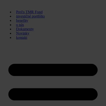
Preskočiť
na
Prečo TMR Fond
obsah
investičné portfólio
benefity
o nás
Dokumenty
Novinky
kontakt