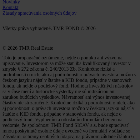
Novinky
Kontakt
Zásady spracúvania osobných údajov
Všetky práva vyhradené. TMR FOND © 2026
© 2026 TMR Real Estate
Toto je propagačné oznámenie, nejde o ponuku ani výzvu na
upisovanie. Investorom sa môže stať iba kvalifikovaný investor v
zmysle § 272 zákona č. 240/2013 Zb. Konkrétne riziká a
podrobnosti o nich, ako aj podrobnosti o právach investora možno v
českom jazyku nájsť v štatúte a KID fondu, prípadne v stanovách
fondu, ak nejde o podielový fond. Hodnota investičných nástrojov
sa v čase mení a historické výsledky nie sú indikáciou ani
zárukou budúcich výsledkov. Návratnosť ani výnos investovanej
čiastky nie sú zaručené. Konkrétne riziká a podrobnosti o nich, ako
aj podrobnosti o právach investora možno v českom jazyku nájsť v
štatúte a KID fondu, prípadne v stanovách fondu, ak nejde o
podielový fond. Vyplnením a odoslaním formulára beriem na
vedomie, že spoločnosť TMR Fond SICAV a.s. bude spracúvať
mnou poskytnuté osobné údaje uvedené vo formulári v súlade so
Zásadami ochrany osobných údajov, na právnom základe článku 6