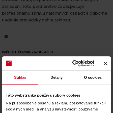
zariadení; toto partnerstvo zabezpečuje
profesionálnu správu nájomných kapacít a odborné
riadenie prevádzky nehnuteľností.
PAČI SA TI ČLÁNOK, ZAZDIELAJ HO
Súhlas
Detaily
O cookies
Táto webstránka používa súbory cookies
Na prispôsobenie obsahu a reklám, poskytovanie funkcií
sociálnych médií a analýzu návštevnosti používame