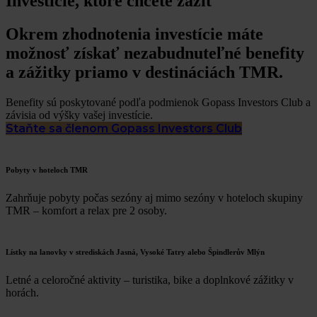
Investície, ktoré chcete zažiť
Okrem zhodnotenia investície máte
možnosť získať nezabudnuteľné benefity
a zážitky priamo v destináciách TMR.
Benefity sú poskytované podľa podmienok Gopass Investors Club a
závisia od výšky vašej investície.
Staňte sa členom Gopass Investors Club
Pobyty v hoteloch TMR
Zahrňuje pobyty počas sezóny aj mimo sezóny v hoteloch skupiny
TMR – komfort a relax pre 2 osoby.
Lístky na lanovky v strediskách Jasná, Vysoké Tatry alebo Špindlerův Mlýn
Letné a celoročné aktivity – turistika, bike a doplnkové zážitky v
horách.