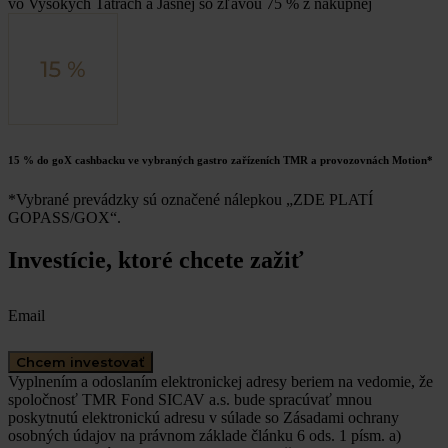
vo Vysokých Tatrách a Jasnej so zľavou 75 % z nákupnej
15 % do goX cashbacku ve vybraných gastro zařízeních TMR a provozovnách Motion*
*Vybrané prevádzky sú označené nálepkou „ZDE PLATÍ
GOPASS/GOX“.
Investície, ktoré chcete zažiť
Email
Chcem investovať
Vyplnením a odoslaním elektronickej adresy beriem na vedomie, že
spoločnosť TMR Fond SICAV a.s. bude spracúvať mnou
poskytnutú elektronickú adresu v súlade so Zásadami ochrany
osobných údajov na právnom základe článku 6 ods. 1 písm. a)