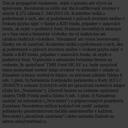
Toto je propagačné oznámenie, nejde o ponuku ani výzvu na
upisovanie. Investorom sa môže stať iba kvalifikovaný investor v
zmysle § 272 zákona č. 240/2013 Zb. Konkrétne riziká a
podrobnosti o nich, ako aj podrobnosti o právach investora možno v
českom jazyku nájsť v štatúte a KID fondu, prípadne v stanovách
fondu, ak nejde o podielový fond. Hodnota investičných nástrojov
sa v čase mení a historické výsledky nie sú indikáciou ani
zárukou budúcich výsledkov. Návratnosť ani výnos investovanej
čiastky nie sú zaručené. Konkrétne riziká a podrobnosti o nich, ako
aj podrobnosti o právach investora možno v českom jazyku nájsť v
štatúte a KID fondu, prípadne v stanovách fondu, ak nejde o
podielový fond. Vyplnením a odoslaním formulára beriem na
vedomie, že spoločnosť TMR Fond SICAV a.s. bude spracúvať
mnou poskytnuté osobné údaje uvedené vo formulári v súlade so
Zásadami ochrany osobných údajov, na právnom základe článku 6
ods. 1 písm. b) Nariadenia Európskeho parlamentu a Rady (EÚ) č.
2016/679 o ochrane fyzických osôb pri spracúvaní osobných údajov
(ďalej len „Nariadenie“). Zároveň beriem na vedomie oprávnený
záujem TMR Fondu podľa článku 6 ods. 1 písm. f) Nariadenia
zasielať mi informácie („Newsletter“) o pripravovaných projektoch.
Zasielanie Newslettera môžem kedykoľvek zrušiť zaslaním
požiadavky prostredníctvom tlačidla umiestneného v každom
Newslettri („ukončenie zasielania“) alebo zaslaním žiadosti na
adresu info@tmrfond.cz.