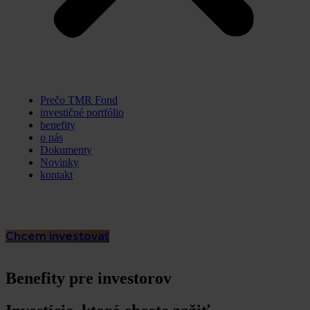
Prečo TMR Fond
investičné portfólio
benefity
o nás
Dokumenty
Novinky
kontakt
SK
Chcem investovať
CZ
Benefity pre investorov
EN