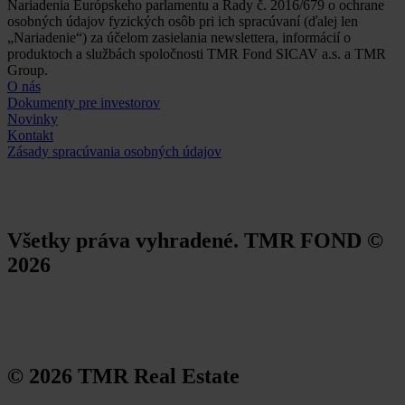
Nariadenia Európskeho parlamentu a Rady č. 2016/679 o ochrane
osobných údajov fyzických osôb pri ich spracúvaní (ďalej len
„Nariadenie“) za účelom zasielania newslettera, informácií o
produktoch a službách spoločnosti TMR Fond SICAV a.s. a TMR
Group.
O nás
Dokumenty pre investorov
Novinky
Kontakt
Zásady spracúvania osobných údajov
Všetky práva vyhradené. TMR FOND ©
2026
© 2026 TMR Real Estate