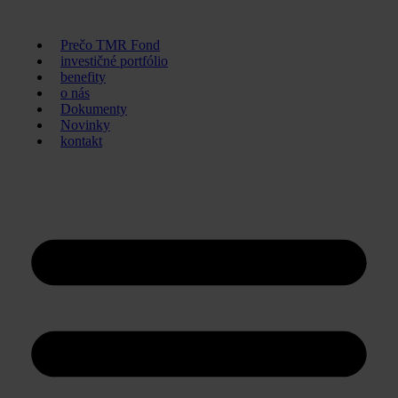
Preskočiť
na
Prečo TMR Fond
obsah
investičné portfólio
benefity
o nás
Dokumenty
Novinky
kontakt